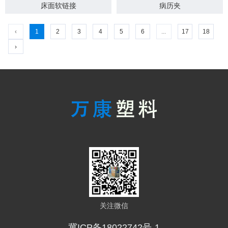
床面软链接
病历夹
‹
1
2
3
4
5
6
...
17
18
›
关注微信
冀ICP备18022742号-1