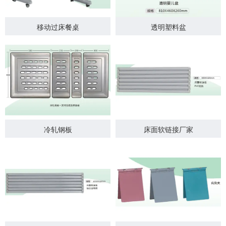
移动过床餐桌
透明塑料盆
冷轧钢板
床面软链接厂家